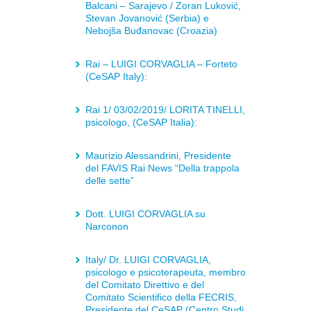
Balcani – Sarajevo / Zoran Luković,
Stevan Jovanović (Serbia) e
Nebojša Buđanovac (Croazia)
Rai – LUIGI CORVAGLIA – Forteto
(CeSAP Italy):
Rai 1/ 03/02/2019/ LORITA TINELLI,
psicologo, (CeSAP Italia):
Maurizio Alessandrini, Presidente
del FAVIS Rai News “Della trappola
delle sette”
Dott. LUIGI CORVAGLIA su
Narconon
Italy/ Dr. LUIGI CORVAGLIA,
psicologo e psicoterapeuta, membro
del Comitato Direttivo e del
Comitato Scientifico della FECRIS,
Presidente del CeSAP (Centro Studi