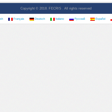
Copyright © 2018. FECRIS . All rights reserved
ish
Français
Deutsch
Italiano
Русский
Español