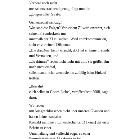
Verhöre noch nicht
menschenverachtend genug, folgt nun die
„gottgewollte“ Strafe:
Gemeinschaftsentzug!
Was sind die Folgen? Von einem ZJ wird erwartet, sich
seinen Freundeskreis nur
innerhalb der ZJ zu suchen. Wird er exkommuniziert,
steht er vor einem Dilemma:
„Die draußen“ kennt er nicht, dort hat er keine Freunde
und Vertrauten, und
„die drinnen“ reden nicht mehr mit ihm, sie grüßen ihn
noch nicht einmal,
selbst dann nicht, wenn sie ihn zufällig beim Einkauf
treffen.
„Bewahrt
euch selbst in Gottes Liebe“, veröffentlicht 2008, sagt
dazu:
Wir reden
mit Ausgeschlossenen nicht über unseren Glauben und
haben keinen sozialen
Kontakt mit ihnen. Ein einfacher Gruß [kann] der erste
Schritt zu einer
Unterhaltung und vielleicht sogar zu einer