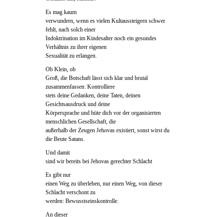
Es mag kaum
verwundern, wenn es vielen Kultaussteigern schwer
fehlt, nach solch einer
Indoktrination im Kindesalter noch ein gesundes
Verhältnis zu ihrer eigenen
Sexualität zu erlangen.
Ob Klein, ob
Groß, die Botschaft lässt sich klar und brutal
zusammenfassen: Kontrolliere
stets deine Gedanken, deine Taten, deinen
Gesichtsausdruck und deine
Körpersprache und hüte dich vor der organisierten
menschlichen Gesellschaft, die
außerhalb der Zeugen Jehovas existiert, sonst wirst du
die Beute Satans.
Und damit
sind wir bereits bei Jehovas gerechter Schlacht
Es gibt nur
einen Weg zu überleben, nur einen Weg, von dieser
Schlacht verschont zu
werden: Bewusstseinskontrolle.
An dieser