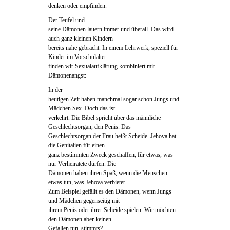
denken oder empfinden.
Der Teufel und
seine Dämonen lauern immer und überall. Das wird
auch ganz kleinen Kindern
bereits nahe gebracht. In einem Lehrwerk, speziell für
Kinder im Vorschulalter
finden wir Sexualaufklärung kombiniert mit
Dämonenangst:
In der
heutigen Zeit haben manchmal sogar schon Jungs und
Mädchen Sex. Doch das ist
verkehrt. Die Bibel spricht über das männliche
Geschlechtsorgan, den Penis. Das
Geschlechtsorgan der Frau heißt Scheide. Jehova hat
die Genitalien für einen
ganz bestimmten Zweck geschaffen, für etwas, was
nur Verheiratete dürfen. Die
Dämonen haben ihren Spaß, wenn die Menschen
etwas tun, was Jehova verbietet.
Zum Beispiel gefällt es den Dämonen, wenn Jungs
und Mädchen gegenseitig mit
ihrem Penis oder ihrer Scheide spielen. Wir möchten
den Dämonen aber keinen
Gefallen tun, stimmts?