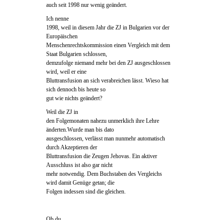
auch seit 1998 nur wenig geändert.
Ich nenne
1998, weil in diesem Jahr die ZJ in Bulgarien vor der
Europäischen
Menschenrechtskommission einen Vergleich mit dem
Staat Bulgarien schlossen,
demzufolge niemand mehr bei den ZJ ausgeschlossen
wird, weil er eine
Bluttransfusion an sich verabreichen lässt. Wieso hat
sich dennoch bis heute so
gut wie nichts geändert?
Weil die ZJ in
den Folgemonaten nahezu unmerklich ihre Lehre
änderten.Wurde man bis dato
ausgeschlossen, verlässt man nunmehr automatisch
durch Akzeptieren der
Bluttransfusion die Zeugen Jehovas. Ein aktiver
Ausschluss ist also gar nicht
mehr notwendig. Dem Buchstaben des Vergleichs
wird damit Genüge getan; die
Folgen indessen sind die gleichen.
Ob du