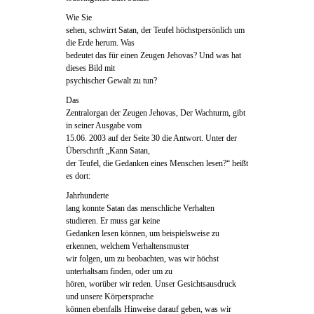
Wie Sie
sehen, schwirrt Satan, der Teufel höchstpersönlich um
die Erde herum. Was
bedeutet das für einen Zeugen Jehovas? Und was hat
dieses Bild mit
psychischer Gewalt zu tun?
Das
Zentralorgan der Zeugen Jehovas, Der Wachturm, gibt
in seiner Ausgabe vom
15.06. 2003 auf der Seite 30 die Antwort. Unter der
Überschrift „Kann Satan,
der Teufel, die Gedanken eines Menschen lesen?“ heißt
es dort:
Jahrhunderte
lang konnte Satan das menschliche Verhalten
studieren. Er muss gar keine
Gedanken lesen können, um beispielsweise zu
erkennen, welchem Verhaltensmuster
wir folgen, um zu beobachten, was wir höchst
unterhaltsam finden, oder um zu
hören, worüber wir reden. Unser Gesichtsausdruck
und unsere Körpersprache
können ebenfalls Hinweise darauf geben, was wir