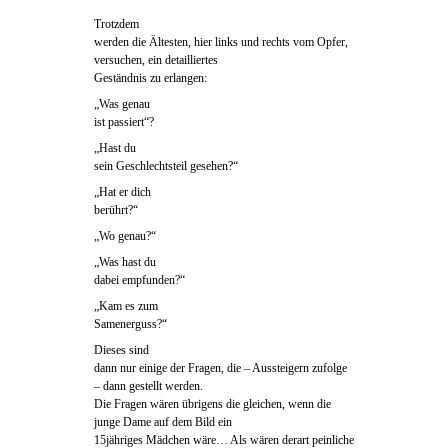
Trotzdem
werden die Ältesten, hier links und rechts vom Opfer,
versuchen, ein detailliertes
Geständnis zu erlangen:
„Was genau
ist passiert“?
„Hast du
sein Geschlechtsteil gesehen?“
„Hat er dich
berührt?“
„Wo genau?“
„Was hast du
dabei empfunden?“
„Kam es zum
Samenerguss?“
Dieses sind
dann nur einige der Fragen, die – Aussteigern zufolge
– dann gestellt werden.
Die Fragen wären übrigens die gleichen, wenn die
junge Dame auf dem Bild ein
15jähriges Mädchen wäre… Als wären derart peinliche