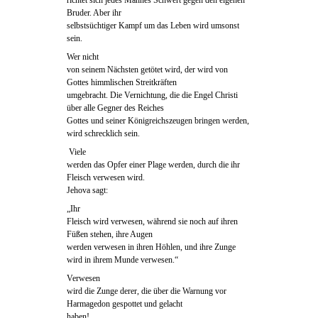
richtet sich jedes Mannes Schwert gegen den eigenen
Bruder. Aber ihr
selbstsüchtiger Kampf um das Leben wird umsonst
sein.
Wer nicht
von seinem Nächsten getötet wird, der wird von
Gottes himmlischen Streitkräften
umgebracht. Die Vernichtung, die die Engel Christi
über alle Gegner des Reiches
Gottes und seiner Königreichszeugen bringen werden,
wird schrecklich sein.
Viele
werden das Opfer einer Plage werden, durch die ihr
Fleisch verwesen wird.
Jehova sagt:
„Ihr
Fleisch wird verwesen, während sie noch auf ihren
Füßen stehen, ihre Augen
werden verwesen in ihren Höhlen, und ihre Zunge
wird in ihrem Munde verwesen.“
Verwesen
wird die Zunge derer, die über die Warnung vor
Harmagedon gespottet und gelacht
haben!