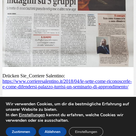
Drücken Sie_Corriere Salentino:
https://www.corrieresalentino.it/2018/04/le-sette-come-riconoscerle-
e-come-difendersi-palazzo-turrisi-un-seminario-di-approndimento/
Wir verwenden Cookies, um dir die bestmögliche Erfahrung auf
unserer Website zu bieten.
Copyright © 2018. FECRIS . All rights reserved
In den
Einstellungen
kannst du erfahren, welche Cookies wir
verwenden oder sie ausschalten.
English
Français
Deutsch
Italiano
Русский
Zustimmen
Ablehnen
Einstellungen
Español
polski