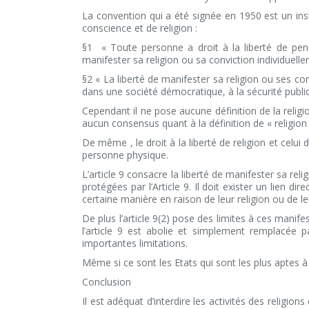
La convention qui a été signée en 1950 est un inst
conscience et de religion :
§1
« Toute personne a droit à la liberté de pensé
manifester sa religion ou sa conviction individuelle
§2
« La liberté de manifester sa religion ou ses con
dans une société démocratique, à la sécurité publiqu
Cependant il ne pose aucune définition de la relig
aucun consensus quant à la définition de « religion 
De même , le droit à la liberté de religion et celu
personne physique.
L’article 9 consacre la liberté de manifester sa re
protégées par l’Article 9. Il doit exister un lien dire
certaine manière en raison de leur religion ou de l
De plus l’article 9(2) pose des limites à ces manife
l’article 9 est abolie et simplement remplacée p
importantes limitations.
Même si ce sont les Etats qui sont les plus aptes à 
Conclusion
Il est adéquat d’interdire les activités des religi