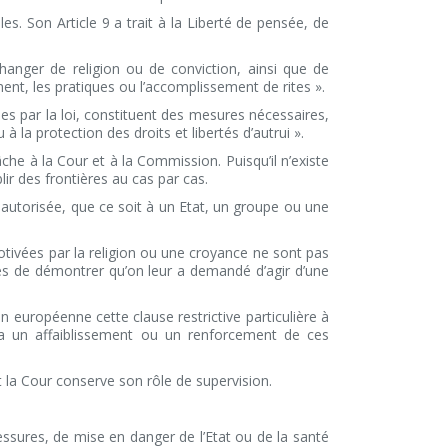
. Son Article 9 a trait à la
Liberté de pensée, de
hanger de religion ou de conviction, ainsi que de
ment, les pratiques ou l’accomplissement de rites ».
vues par la loi, constituent des mesures nécessaires,
 la protection des droits et libertés d’autrui ».
he à la Cour et à la Commission. Puisqu’il n’existe
lir des frontières au cas par cas.
t autorisée, que ce soit à un Etat, un groupe ou une
motivées par la religion ou une croyance ne sont pas
es de démontrer qu’on leur a demandé d’agir d’une
on européenne cette clause restrictive particulière à
tera un affaiblissement ou un renforcement de ces
it la Cour conserve son rôle de supervision.
lessures, de mise en danger de l’Etat ou de la santé