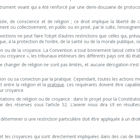
rument vivant qui a été renforcé par une demi-douzaine de protocoles
e, de conscience et de religion ; ce droit implique la liberté de c
ment ou collectivement, en public ou en privé, par le culte, l’enseigne
victions ne peut faire l’objet d’autres restrictions que celles qui, pré
e, à la protection de l’ordre, de la santé ou de la morale publique, ou à
ion ou de la croyance. La Convention a tout bonnement laissé cette tâc
ou croyance », les tribunaux intérieurs des différents pays ont dû étab
i de changer de religion ne sont pas limités, et aucune dérogation n’es
ligion ou sa conviction par la pratique. Cependant, toutes les actions 
ct entre la religion et la
pratique
.
Les requérants doivent être capabl
eur croyance.
stations de religion ou de croyance : dans le projet pour la Constituti
ar des réserves sous l’article 52. L’avenir nous dira s’il en résul
déterminer si une restriction particulière doit être appliquée à un dro
ons et les croyances qui sont directement impliquées dans des cas de b