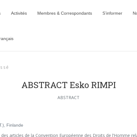
s
Activités
Membres & Correspondants
S’informer
No
rançais
ssé
ABSTRACT Esko RIMPI
ABSTRACT
.), Finlande
es articles de la Convention Européenne des Droits de l’Homme relati