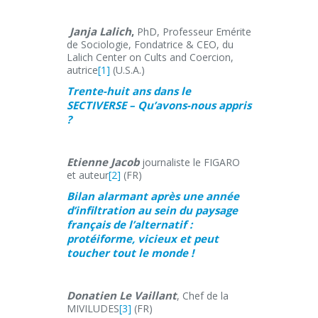
Janja Lalich
,
PhD, Professeur Emérite
de Sociologie, Fondatrice & CEO, du
Lalich Center on Cults and Coercion,
autrice
[1]
(U.S.A.)
Trente-huit ans dans le
SECTIVERSE – Qu’avons-nous appris
?
Etienne Jacob
journaliste le FIGARO
et auteur
[2]
(FR)
Bilan alarmant après une année
d’infiltration au sein du paysage
français de l’alternatif :
protéiforme, vicieux et peut
toucher tout le monde !
Donatien Le Vaillant
, Chef de la
MIVILUDES
[3]
(FR)