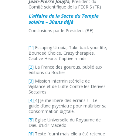
Jean-Pierre Jougla
, Président du
Comité scientifique de la FECRIS (FR)
L’affaire de la Secte du Temple
solaire – 30ans déjà
Conclusions par le Président (BE)
[1]
Escaping Utopia, Take back your life,
Bounded Choice, Crazy therapies,
Captive Hearts-Captive minds
[2]
La France des gourous, publié aux
éditions du Rocher
[3]
Mission Interministérielle de
Vigilance et de Lutte Contre les Dérives
Sectaires
[4]
[4] Je me libère des écrans ! – Le
guide d’une psychiatre pour maîtriser sa
consommation digitale.
[5]
Eglise Universelle du Royaume de
Dieu d’Edir Macedo
[6]
Texte fourni mais elle a été retenue