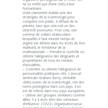
ne se méfie pas d’une ONG à but
humanitaire.
Voilà clairement établie une des
stratégies de la Scientologie pour
conquérir son public, à défaut de la
planète, bien que cela soit un des
objectifs poursuivis. Pour cela, une
somme de «cibles vitales»dans
lesquelles il faut investir temps et
argent est définie dans les écrits de Ron
Hubbard, le fondateur de la
multinationale: – Prendre le contrôle ou
obtenir l’allégeance des dirigeants et
propriétaires de tous les médias
d’actualités;
– Contrôler ou obtenir l’allégeance de
personnalités politiques clés. L’avocat
américain Graham Berry, véritable
«bête noire» de la Scientologie, cite des
noms prestigieux dans son pays. Il en
est de même dans nos pays européens;
– Utiliser des groupes similaires comme
alliés. Il y a donc bien des «réseaux»
d’influence. L’OSCE, Organisation pour