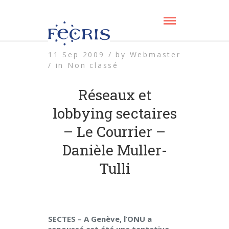
11 Sep 2009 /
by
Webmaster
/
in
Non classé
Réseaux et
lobbying sectaires
– Le Courrier –
Danièle Muller-
Tulli
SECTES – A Genève, l’ONU a