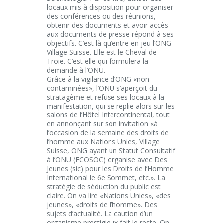
locaux mis à disposition pour organiser
des conférences ou des réunions,
obtenir des documents et avoir accès
aux documents de presse répond à ses
objectifs. C’est là qu’entre en jeu l’ONG
Village Suisse. Elle est le Cheval de
Troie. C’est elle qui formulera la
demande à l’ONU.
Grâce à la vigilance d’ONG «non
contaminées», l’ONU s’aperçoit du
stratagème et refuse ses locaux à la
manifestation, qui se replie alors sur les
salons de l’Hôtel Intercontinental, tout
en annonçant sur son invitation «à
l’occasion de la semaine des droits de
l’homme aux Nations Unies, Village
Suisse, ONG ayant un Statut Consultatif
à l’ONU (ECOSOC) organise avec Des
Jeunes (sic) pour les Droits de l’Homme
International le 6e Sommet, etc.». La
stratégie de séduction du public est
claire. On va lire «Nations Unies», «des
jeunes», «droits de l’homme». Des
sujets d’actualité. La caution d’un
organisme prestigieux fait le reste. On