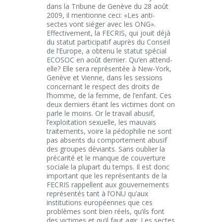
dans la Tribune de Genève du 28 août
2009, il mentionne ceci: «Les anti-
sectes vont siéger avec les ONG».
Effectivement, la FECRIS, qui jouit déjà
du statut participatif auprès du Conseil
de l’Europe, a obtenu le statut spécial
ECOSOC en août dernier. Qu’en attend-
elle? Elle sera représentée à New-York,
Genève et Vienne, dans les sessions
concernant le respect des droits de
l’homme, de la femme, de l’enfant. Ces
deux derniers étant les victimes dont on
parle le moins. Or le travail abusif,
l’exploitation sexuelle, les mauvais
traitements, voire la pédophilie ne sont
pas absents du comportement abusif
des groupes déviants. Sans oublier la
précarité et le manque de couverture
sociale la plupart du temps. Il est donc
important que les représentants de la
FECRIS rappellent aux gouvernements
représentés tant à l’ONU qu’aux
institutions européennes que ces
problèmes sont bien réels, qu’ils font
des victimes et qu’il faut agir. Les sectes