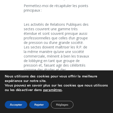
Permettez-moi de récapituler les points
principaux :
Les activités de Relations Publiques des
sectes couvrent une gamme très
étendue et sont souvent presque aussi
professionnelles que celles d’un groupe
de pression ou d’une grande société.
Les sectes doivent maîtriser les R.P. de
la même manière qu’une une société
commerciale, mènent à bien les travaux
de lobbying en tant que groupe de
pression et, faisant agir des célébrités
comme des étoiles et des
présentateurs de la TV, elles cherchent
Nous utilisons des cookies pour vous offrir la meilleure
constamment – de la façon subtile que
expérience sur notre site.
j’ai décrite ci-dessus – d’améliorer leur
Vous pouvez en savoir plus sur les cookies que nous utilisons
image
ou les désactiver dans
paramètres
.
La Scientologie utilise les instruments
Accepter
Rejeter
Réglages
de Relations Publiques de manière
particulièrement sophistiquée et habile.