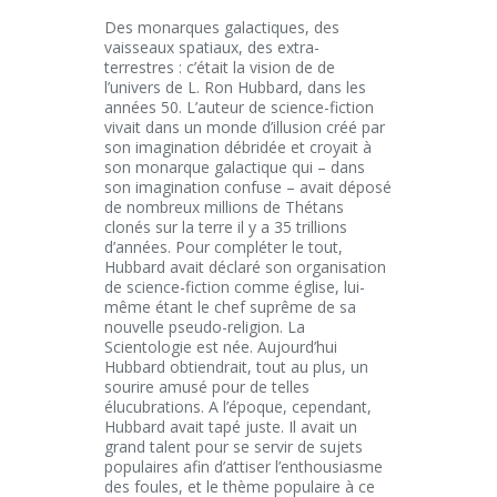
Des monarques galactiques, des
vaisseaux spatiaux, des extra-
terrestres : c’était la vision de de
l’univers de L. Ron Hubbard, dans les
années 50. L’auteur de science-fiction
vivait dans un monde d’illusion créé par
son imagination débridée et croyait à
son monarque galactique qui – dans
son imagination confuse – avait déposé
de nombreux millions de Thétans
clonés sur la terre il y a 35 trillions
d’années. Pour compléter le tout,
Hubbard avait déclaré son organisation
de science-fiction comme église, lui-
même étant le chef suprême de sa
nouvelle pseudo-religion. La
Scientologie est née. Aujourd’hui
Hubbard obtiendrait, tout au plus, un
sourire amusé pour de telles
élucubrations. A l’époque, cependant,
Hubbard avait tapé juste. Il avait un
grand talent pour se servir de sujets
populaires afin d’attiser l’enthousiasme
des foules, et le thème populaire à ce