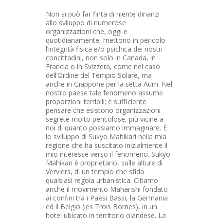
Non si può far finta di niente dinanzi
allo sviluppo di numerose
organizzazioni che, oggi e
quotidianamente, mettono in pericolo
l’integrità fisica e/o psichica dei nostri
concittadini, non solo in Canada, in
Francia o in Svizzera, come nel caso
dell’Ordine del Tempio Solare, ma
anche in Giappone per la setta Aum. Nel
nostro paese tale fenomeno assume
proporzioni terribili; è sufficiente
pensare che esistono organizzazioni
segrete molto pericolose, più vicine a
noi di quanto possiamo immaginare. È
lo sviluppo di Sukyo Mahikari nella mia
regione che ha suscitato inizialmente il
mio interesse verso il fenomeno. Sukyo
Mahikari è proprietario, sulle alture di
Verviers, di un tempio che sfida
qualsiasi regola urbanistica. Citiamo
anche il movimento Maharishi fondato
ai confini tra i Paesi Bassi, la Germania
ed il Belgio (les Trois Bornes), in un
hotel ubicato in territorio olandese. La