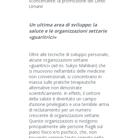
sconcertante: la promozione dei Diritti
Umani!
Un ultima area di sviluppo: la
salute e le organizzazioni settarie
«guaritrici»
Oltre alle tecniche di sviluppo personale,
alcune organizzazioni settarie
«guaritrici» (ad es: Sukyo Mahikari) che
si muovono nell’ambito delle medicine
non convenzionali, si concentrano in
massa sulle pratiche terapeutiche
alternative non dimostrate
scientificamente. In effetti, il settore
della salute è diventato un campo
d’azione privilegiato e una temibile arma
di reclutamento per un numero
crescente di organizzazioni settarie.
Queste organizzazioni si rivolgono
principalmente alle persone fragili sul
piano fisico e/o psichico, che, non
trovando sempre l’aiuto sperato nella