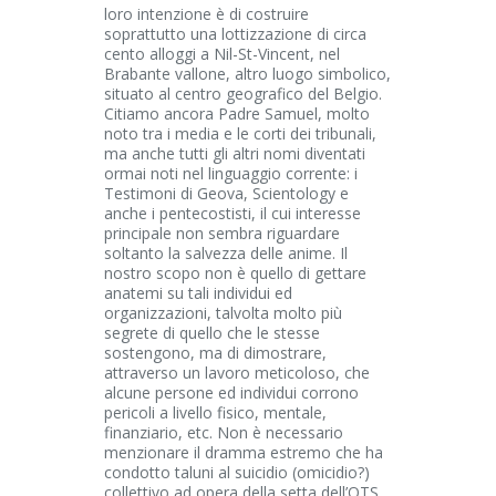
loro intenzione è di costruire
soprattutto una lottizzazione di circa
cento alloggi a Nil-St-Vincent, nel
Brabante vallone, altro luogo simbolico,
situato al centro geografico del Belgio.
Citiamo ancora Padre Samuel, molto
noto tra i media e le corti dei tribunali,
ma anche tutti gli altri nomi diventati
ormai noti nel linguaggio corrente: i
Testimoni di Geova, Scientology e
anche i pentecostisti, il cui interesse
principale non sembra riguardare
soltanto la salvezza delle anime. Il
nostro scopo non è quello di gettare
anatemi su tali individui ed
organizzazioni, talvolta molto più
segrete di quello che le stesse
sostengono, ma di dimostrare,
attraverso un lavoro meticoloso, che
alcune persone ed individui corrono
pericoli a livello fisico, mentale,
finanziario, etc. Non è necessario
menzionare il dramma estremo che ha
condotto taluni al suicidio (omicidio?)
collettivo ad opera della setta dell’OTS,