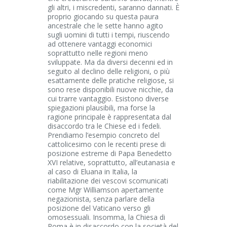
gli altri, i miscredenti, saranno dannati. È
proprio giocando su questa paura
ancestrale che le sette hanno agito
sugli uomini di tutti i tempi, riuscendo
ad ottenere vantaggi economici
soprattutto nelle regioni meno
sviluppate. Ma da diversi decenni ed in
seguito al declino delle religioni, o più
esattamente delle pratiche religiose, si
sono rese disponibili nuove nicchie, da
cui trarre vantaggio. Esistono diverse
spiegazioni plausibili, ma forse la
ragione principale è rappresentata dal
disaccordo tra le Chiese ed i fedeli.
Prendiamo l’esempio concreto del
cattolicesimo con le recenti prese di
posizione estreme di Papa Benedetto
XVI relative, soprattutto, all’eutanasia e
al caso di Eluana in Italia, la
riabilitazione dei vescovi scomunicati
come Mgr Williamson apertamente
negazionista, senza parlare della
posizione del Vaticano verso gli
omosessuali. Insomma, la Chiesa di
Roma è in disaccordo con la società del