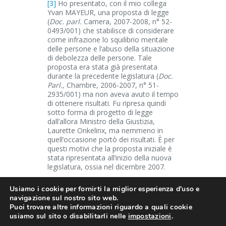
[3]
Ho presentato, con il mio collega
Yvan MAYEUR, una proposta di legge
(
Doc. parl.
Camera, 2007-2008, n° 52-
0493/001) che stabilisce di considerare
come infrazione lo squilibrio mentale
delle persone e l’abuso della situazione
di debolezza delle persone. Tale
proposta era stata già presentata
durante la precedente legislatura (
Doc.
Parl.,
Chambre, 2006-2007, n° 51-
2935/001) ma non aveva avuto il tempo
di ottenere risultati. Fu ripresa quindi
sotto forma di progetto di legge
dall’allora Ministro della Giustizia,
Laurette Onkelinx, ma nemmeno in
quell’occasione portò dei risultati. È per
questi motivi che la proposta iniziale è
stata ripresentata all’inizio della nuova
legislatura, ossia nel dicembre 2007.
Usiamo i cookie per fornirti la miglior esperienza d'uso e
navigazione sul nostro sito web.
Puoi trovare altre informazioni riguardo a quali cookie
Copyright © 2018. FECRIS . All rights
usiamo sul sito o disabilitarli nelle
impostazioni
.
reserved