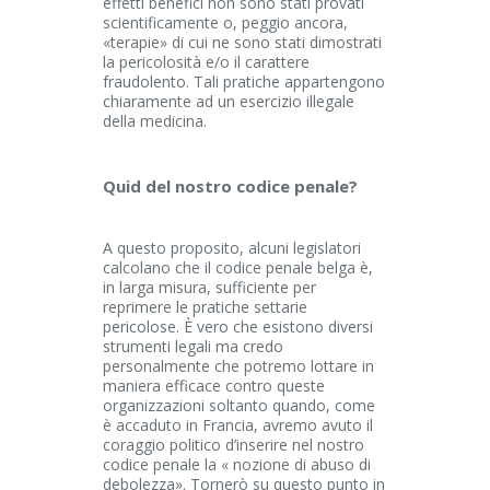
effetti benefici non sono stati provati
scientificamente o, peggio ancora,
«terapie» di cui ne sono stati dimostrati
la pericolosità e/o il carattere
fraudolento. Tali pratiche appartengono
chiaramente ad un esercizio illegale
della medicina.
Quid del nostro codice penale?
A questo proposito, alcuni legislatori
calcolano che il codice penale belga è,
in larga misura, sufficiente per
reprimere le pratiche settarie
pericolose. È vero che esistono diversi
strumenti legali ma credo
personalmente che potremo lottare in
maniera efficace contro queste
organizzazioni soltanto quando, come
è accaduto in Francia, avremo avuto il
coraggio politico d’inserire nel nostro
codice penale la « nozione di abuso di
debolezza». Tornerò su questo punto in