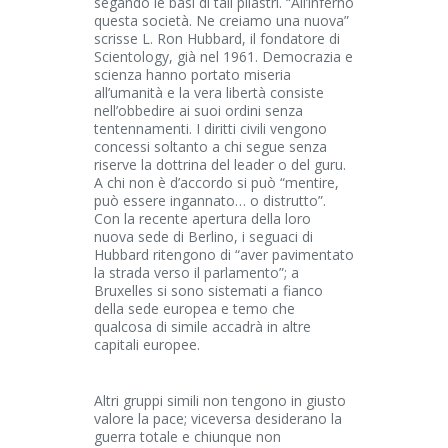
segando le basi di tali pilastri. “All’inferno
questa società. Ne creiamo una nuova”
scrisse L. Ron Hubbard, il fondatore di
Scientology, già nel 1961. Democrazia e
scienza hanno portato miseria
all’umanità e la vera libertà consiste
nell’obbedire ai suoi ordini senza
tentennamenti. I diritti civili vengono
concessi soltanto a chi segue senza
riserve la dottrina del leader o del guru.
A chi non è d’accordo si può “mentire,
può essere ingannato… o distrutto”.
Con la recente apertura della loro
nuova sede di Berlino, i seguaci di
Hubbard ritengono di “aver pavimentato
la strada verso il parlamento”; a
Bruxelles si sono sistemati a fianco
della sede europea e temo che
qualcosa di simile accadrà in altre
capitali europee.
Altri gruppi simili non tengono in giusto
valore la pace; viceversa desiderano la
guerra totale e chiunque non