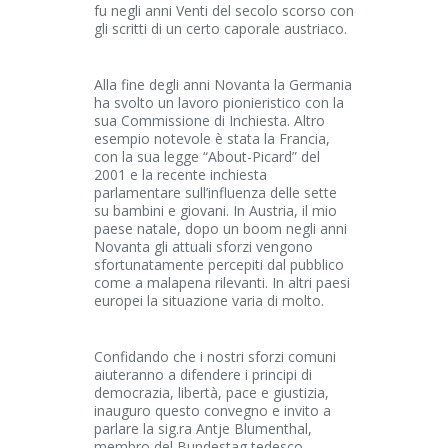
fu negli anni Venti del secolo scorso con
gli scritti di un certo caporale austriaco.
Alla fine degli anni Novanta la Germania
ha svolto un lavoro pionieristico con la
sua Commissione di Inchiesta. Altro
esempio notevole è stata la Francia,
con la sua legge “About-Picard” del
2001 e la recente inchiesta
parlamentare sull’influenza delle sette
su bambini e giovani. In Austria, il mio
paese natale, dopo un boom negli anni
Novanta gli attuali sforzi vengono
sfortunatamente percepiti dal pubblico
come a malapena rilevanti. In altri paesi
europei la situazione varia di molto.
Confidando che i nostri sforzi comuni
aiuteranno a difendere i principi di
democrazia, libertà, pace e giustizia,
inauguro questo convegno e invito a
parlare la sig.ra Antje Blumenthal,
membro del Bundestag tedesco.