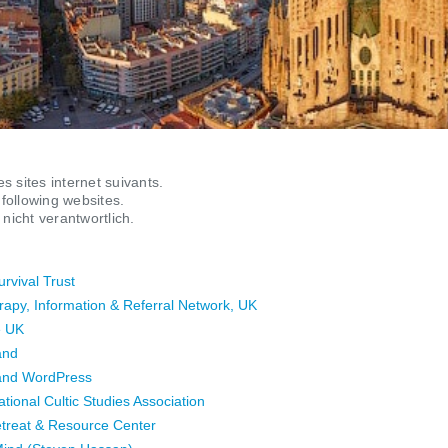
 sites internet suivants.
 following websites.
nicht verantwortlich.
rvival Trust
apy, Information & Referral Network, UK
e UK
and
land WordPress
ational Cultic Studies Association
etreat & Resource Center