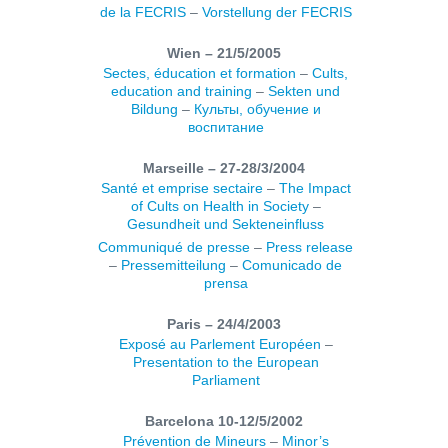
de la FECRIS
–
Vorstellung der FECRIS
Wien – 21/5/2005
Sectes, éducation et formation
–
Cults,
education and training
–
Sekten und
Bildung
–
Культы, обучение и
воспитание
Marseille – 27-28/3/2004
Santé et emprise sectaire
–
The Impact
of Cults on Health in Society
–
Gesundheit und Sekteneinfluss
Communiqué de presse
–
Press release
–
Pressemitteilung
–
Comunicado de
prensa
Paris – 24/4/2003
Exposé au Parlement Européen
–
Presentation to the European
Parliament
Barcelona 10-12/5/2002
Prévention de Mineurs
–
Minor’s